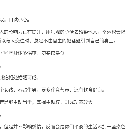
取。口试小心。
边人的影响力正在提升，用乐观的心情去感染他人，幸运也会降
所以与人交往时，总是不由自主的把话题引到自己的身上。
，房地产身体多保重，勿暴饮暴食。
。
诚信相处婚姻可成。
生个女孩，春占生男，要多注意营养，还有饮食健康。
上若是能主动出击，掌握主动权，则成功率较大。
。
吵，但是并不影响感情，反而会给你们平淡的生活添加一些染色