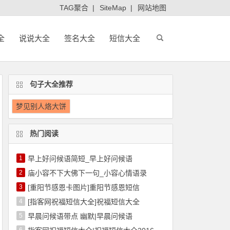
TAG聚合
|
SiteMap
|
网站地图
全
说说大全
签名大全
短信大全
句子大全推荐
梦见别人烙大饼
热门阅读
1
早上好问候语简短_早上好问候语
2
庙小容不下大佛下一句_小容心情语录
3
[重阳节感恩卡图片]重阳节感恩短信
4
[指客网祝福短信大全]祝福短信大全
5
早晨问候语带点 幽默|早晨问候语