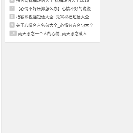
6
指客网祝福短信大全|祝福短信大全2016
7
【心情不好压抑怎么办】心情不好的说说
8
指客网祝福短信大全_元宵祝福短信大全
9
关于心情名言名句大全_心情名言名句大全
10
雨天思念一个人的心情_雨天思念爱人的短信