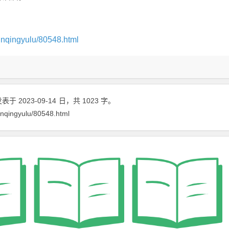
inqingyulu/80548.html
表于 2023-09-14
日
，共 1023 字。
inqingyulu/80548.html