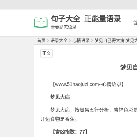
句子大全_正能量语录
青春励志语录
首页
>
语录大全
>
心情语录
>
梦见自己得大病|梦见
正文
梦见
【www.51haojuzi.com--心情语录】
梦见大病
梦见大病，按周易五行分析，吉祥色彩
开运食物是香蕉。
【吉凶指数：77】