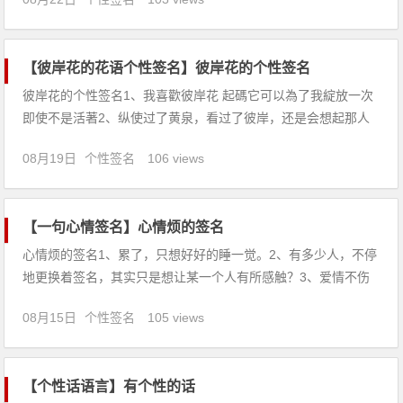
虚伪鼓动我们把自己的罪恶用美德的外衣掩盖起来，企图避免别
人的责难。6、金玉其外败絮其内。7、铸镜须青铜，青铜易磨
拭。
【彼岸花的花语个性签名】彼岸花的个性签名
彼岸花的个性签名1、我喜歡彼岸花 起碼它可以為了我綻放一次
即使不是活著2、纵使过了黄泉，看过了彼岸，还是会想起那人
比花还明丽的容颜。3、彼岸花，花开开彼岸，花开叶未生，叶
08月19日
个性签名
106 views
生花已凋，花叶两不见，生生相错，永远相识相知却!4、彼岸
花，美丽而忧伤。每个人，这一生，总会错过很多人。错过爱
情，错过相
【一句心情签名】心情烦的签名
心情烦的签名1、累了，只想好好的睡一觉。2、有多少人，不停
地更换着签名，其实只是想让某一个人有所感触？3、爱情不伤
人，伤人的是永远实现不了的海誓山盟。4、风吹来的砂穿过所
08月15日
个性签名
105 views
有的记忆，堆积在心里，是谁也擦不去的痕迹。5、眼泪的存
在，是为了证明悲伤不是一场幻觉。6、时间过得太快，快到快
要忘了你
【个性话语言】有个性的话