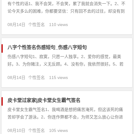
有个性的话1、我不会哭，不会笑，累了我就会消失一下。2、不
论今天多么的困难，你都要坚信：只有回不去的过往，却没有到
不了的明天。3、没关系，记忆与想念不会比我们的生命更长。
08月14日
个性签名
110 views
4、感情是个霸道的东西，不问先后，不问缘由。5、有些人不会
忘，由于不舍得，有些人必须忘，因为不值得。6、爹妈养你们
容易
八字个性签名伤感短句_伤感八字短句
伤感八字短句1、寂寞，只愿一人独享。2、爱你的感觉，最美
好。3、为你赌注，义无反顾。4、没有你，我依然很好。5、若
真若幻，惜情惜义。6、时光易老，人心易变。7、心的位置，已
08月14日
个性签名
115 views
经空了。8、想告别，永远的寂寞。9、予你痴情，赠我伤痛。
10、今生今世，永远爱你。11、我爱你，关你什么事
皮卡堂过家家|皮卡堂女生霸气签名
皮卡堂女生霸气签名1、我喝酒是想把痛苦淹死，但这该死的痛
苦却学会了游泳。2、你连作弊都不会，为师又怎么放心让你进
入社会？3、君子成人之美，小人夺人所爱，贱人爱人所爱。4、
08月10日
个性签名
105 views
你的内心不浪漫，所以你看什么都矫情。5、停止悲伤，机会从