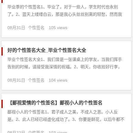
毕业季的个性签名1、毕业了，对于一些人，学生时代也永别
了。2、蓝天上缕缕白云，那是我心头丝丝别离的轻愁，然而我
的胸怀和晴空一样晴朗，因为我想到了不久的重逢。3、如果我
08月31日
个性签名
105 views
能，我愿将心底的一切都揉进今日的分别。但是我不能啊！那
么，就让我们以沉默分手吧！这是一座火山的沉默，它胜过一切
话别！4、当我坐
好的个性签名大全_毕业个性签名大全
毕业个性签名大全1、我们曾是一张课桌上的学友，当我们挥手
告别的时候，请接受我深情的祝福。2、明天，你收拾好行李，
拖着行李箱，走在你们曾经走过四年的校园小道。明天，你拉着
08月31日
个性签名
104 views
你的同学，三三两两地，在校园各个角落留下你们的合照。3、
别离的泪水，为记忆的长河增添新的浪花；别离的祝福，为再一
次相聚拉开了序
【鄙视爱情的个性签名】鄙视小人的个性签名
鄙视小人的个性签名1、君子成人之美，不成人之恶。小人反
是。2、此人已经已经虚化成功了。3、你要是鲜花，以后牛都不
敢拉粪了！4、君子怀德，小人怀土；君子怀刑，小人怀惠。5、
08月22日
个性签名
103 views