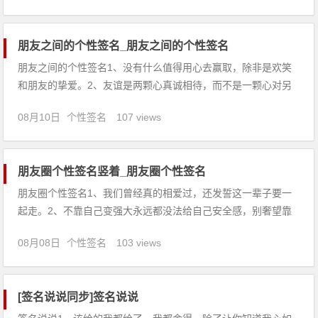
来不为任何人驻足。6、执子之手，方知子丑，泪流满面，子不
走我走
朋友之间的个性签名_朋友之间的个性签名
朋友之间的个性签名1、没有什么值得用心去赢取，除非是欢笑
和朋友的挚爱。2、友谊是两颗心真诚相待，而不是一颗心对另
一颗心敲打。3、美好的友情，就像那一缕芳香，会把你引向清
08月10日
个性签名
107 views
新的世界。4、如果没有节操，世界上的恋爱、友情、美德都不
存在。5、两个人之间最好的感觉就是，表面相互嫌弃，心中不
离不弃。
朋友圈个性签名竖着_朋友圈个性签名
朋友圈个性签名1、我们曾经真的相爱过，还发誓这一辈子要一
起走。2、不靠自己变强大永远都没法给自己安全感，别奢望靠
任何人来帮助自己。3、我不怕磨难多，因为那是上天在嫉妒我
08月08日
个性签名
103 views
们的爱太美。4、最感叹的莫过于一见如故，最悲伤的莫过于再
见陌路。5、每一分钟的愤怒，都会损失60秒钟的快乐。6、做不
了决
[签名说说同步]签名说说