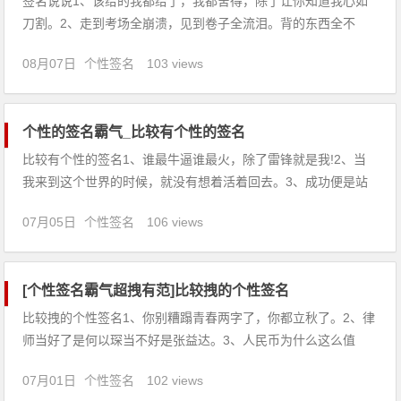
签名说说1、该给的我都给了，我都舍得，除了让你知道我心如
刀割。2、走到考场全崩溃，见到卷子全流泪。背的东西全不
考，考的东西全不会。3、人在职场应该是一个扁豆，任何人怎
08月07日
个性签名
103 views
么踩，结果还是一样，扁的。4、当手里的每一张牌都是坏牌，
想要赢一把的唯一办法就是打破游戏规则。5、我心深深为你痴
心不悔，把一
个性的签名霸气_比较有个性的签名
比较有个性的签名1、谁最牛逼谁最火，除了雷锋就是我!2、当
我来到这个世界的时候，就没有想着活着回去。3、成功便是站
起比倒下多一次。4、我就不相信，没男朋友的妹纸就活该被冬
07月05日
个性签名
106 views
天调戏。5、我是个不成功的坏人。6、要不是老师说不能乱扔垃
圾，不然我早把你扔出去。7、你如果一直在我眼前晃悠说不定
我
[个性签名霸气超拽有范]比较拽的个性签名
比较拽的个性签名1、你别糟蹋青春两字了，你都立秋了。2、律
师当好了是何以琛当不好是张益达。3、人民币为什么这么值
钱，因为形象代言人是毛爷爷。4、男人只是用来消遣的东西。
07月01日
个性签名
102 views
5、生活路上很多狗摸摸它们继续走6、别躲在角落里装非主流，