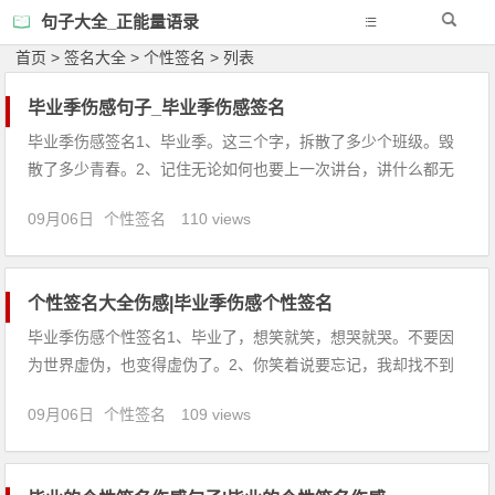
句子大全_正能量语录
首页
>
签名大全
>
个性签名
> 列表
毕业季伤感句子_毕业季伤感签名
毕业季伤感签名1、毕业季。这三个字，拆散了多少个班级。毁
散了多少青春。2、记住无论如何也要上一次讲台，讲什么都无
所谓。这样的经历是一定要有的。3、纵使季节搁浅，记忆沉
09月06日
个性签名
110 views
淀，那薄薄的底片随着岁月褪色，也还能冲洗出那片温馨。4、
痛没痛，只有自己才知道，变没变只有知己才懂。5、四年或长
或短都已被时
个性签名大全伤感|毕业季伤感个性签名
毕业季伤感个性签名1、毕业了，想笑就笑，想哭就哭。不要因
为世界虚伪，也变得虚伪了。2、你笑着说要忘记，我却找不到
勇气离去。3、大学几年，长了见识，也长了头发。4、离别的六
09月06日
个性签名
109 views
月，像支伤愁的歌，在黄昏的柔情里，弥漫满校园。四载飞快，
流远不复来。即将要分开，留言聚会皆苍白，道不出我半点心
怀。一腔言语