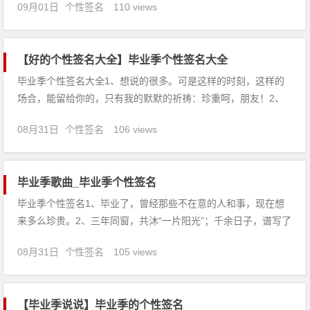
09月01日
个性签名
110 views
冬的考验，请别忘记这有滋有味有声有色的时光。3、青春的善
意和激情，像泉水一样，喷涌不息。朋友，请把青春的语、青春
的诗、青春的画
【好的个性签名大全】毕业季个性签名大全
毕业季个性签名大全1、想说的很多。可是这样的时刻，这样的
场合，能留给你的，只有我的默默的祈祷：珍重呵，朋友！2、
竞技场上讲谦虚，没有疑问等于宣告自己的掉败；该需要毛遂自
08月31日
个性签名
106 views
荐时，就要当仁不让。生活需要自己主宰，请爱护保重大写的
“我”。3、我们每天上学，每个人依然笑得那么灿烂
毕业季歌曲_毕业季个性签名
毕业季个性签名1、毕业了，曾经那些不在意的人和事，现在想
来多么珍贵。2、三年同窗，共沐“一片阳光”；千余日子，谱写了
多少“友谊诗篇”！亲爱的学友，毕业了，愿你永远如向日葵一
08月31日
个性签名
105 views
样，笑容灿烂，创造辉煌！3、从五湖四海来，到天南地北去。
不管走到哪里，不管
【毕业季说说】毕业季的个性签名