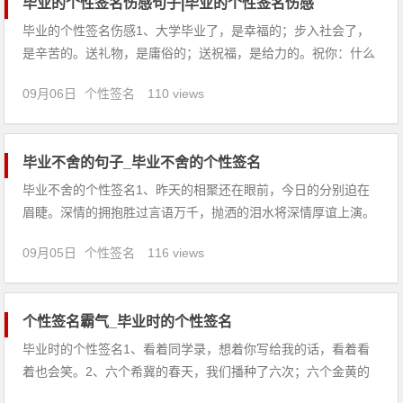
毕业的个性签名伤感句子|毕业的个性签名伤感
毕业的个性签名伤感1、大学毕业了，是幸福的；步入社会了，
是辛苦的。送礼物，是庸俗的；送祝福，是给力的。祝你：什么
都有，就是不能有病；什么都没，就是不能没钱！2、今天，我
09月06日
个性签名
110 views
们是亲密的同学；明天，我们将是竞争的对手，愿友谊在竞争中
更加深厚。3、有人居然说，爱情在分别时就会减退，其实心爱
之物得不到时滋
毕业不舍的句子_毕业不舍的个性签名
毕业不舍的个性签名1、昨天的相聚还在眼前，今日的分别迫在
眉睫。深情的拥抱胜过言语万千，抛洒的泪水将深情厚谊上演。
难忘的时光留在脑海，朋友的容颜记在心间。六月是毕业的季
09月05日
个性签名
116 views
节，愿你前程似锦，拥有美好明天！2、走吧都走吧，老子还有
十几门要补考的。3、我是如此平凡，却又如此幸运。真心谢谢
大家！4、但是
个性签名霸气_毕业时的个性签名
毕业时的个性签名1、看着同学录，想着你写给我的话，看着看
着也会笑。2、六个希冀的春天，我们播种了六次；六个金黄的
秋天，我们收获了六遍；我们曾经受了六个火夏的磨砺和六个严