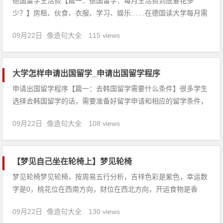
德国留学生活费【篇一：德国留学：每月生活费到底要花多
少？】房租、伙食、衣服、学习、娱乐……在德国读大学每月需
要多少钱呢？今天小编整理了各方回答，你也可以根据这些数据
09月22日
像造句大全
115 views
来规划一下自己的收支计划啦！言论一：800欧元搞定每个月的
生活与欧洲其他国家相比，德国的生活费用相对
大学怎样申请出国留学_申请出国留学程序
申请出国留学程序【篇一：去韩国留学需要什么条件】很多学生
选择去韩国留学的话，需要准备好留学申请和相应的留学条件，
那么不同大学的入学要求有所不同，不同学历的也是如此，那么
09月22日
像造句大全
108 views
韩国留学申请条件分别有哪些呢？2017年韩国留学申请条件解析
高中生申请条件要求：一、学历要求学生有高中学历(或者相同
学历者
【梦见自己坐在轮椅上】梦见轮椅
梦见轮椅梦见轮椅，按周易五行分析，吉祥色彩是紫色，幸运数
字是0，桃花位在西南方向，财位在西北方向，开运食物是香
菇。【吉凶指数：87】梦见轮椅：1、上学的人梦见轮椅，意味
09月22日
像造句大全
130 views
着口试要小心，大概可达录取标准。2、找工作的人梦见自己坐