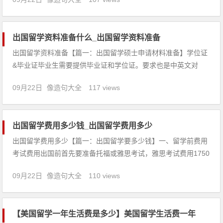
同学科在波兰高校中的学费不相同，但是从整体上看，波兰高校
的学费要比美国和英国的高校都要低廉一些。例如波兰西里西亚
大学的学士
出国留学资料准备什么_出国留学资料准备
出国留学资料准备【篇一：出国留学硕士申请材料准备】学位证
&毕业证毕业生需要提供毕业证和学位证。要求也是中英文对
照，装入信封封好，加盖公章。标准化考试成绩寄送大多数学校
09月22日
像造句大全
117 views
还是会要求官方寄送的标准化考试成绩单(TOEFL GRE GMAT
LSAT)，但现在也有部分学校可以接受在网申表格中上传，
出国留学费用多少钱_出国留学费用多少
出国留学费用多少【篇一：出国留学要多少钱】一、留学前费用
考试费用出国前首先要准备托福或雅思考试，雅思考试费用1750
元。不需要面试的托福也将和雅思考试形式一致。外语培训费考
09月22日
像造句大全
110 views
试以前的外语培训费平均2000元左右，但因人而异。如大学生本
身就有英语基础，可能几百块钱就够了；高中生的花费当然要高
【美国留学一年生活费是多少】美国留学生活费一年