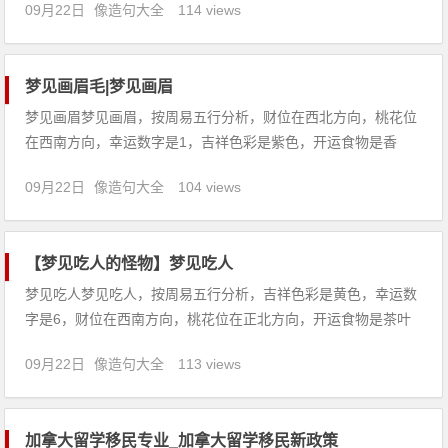
09月22日
像造句大全
114 views
迷人，以山水壮美巍峨著称，教育更是以品质高、性价比高、工
作保障性高等特点成为留学热点。今天，前途君来和大家聊聊新
西兰留学的五大
梦见画眉毛|梦见画眉
梦见画眉梦见画眉，按周易五行分析，财位在西北方向，桃花位
在西南方向，幸运数字是1，吉祥色彩是紫色，开运食物是香
菇。【吉凶指数：86】梦见画眉：1、梦见养画眉，预示家里会
09月22日
像造句大全
104 views
闹矛盾，家庭不和，起争执。2、怀孕的人梦见画眉，预示生
男，春占生女，慎防动胎气。3、上学的人梦见画眉，意味着理
科稍差，成
【梦见吃人的怪物】梦见吃人
梦见吃人梦见吃人，按周易五行分析，吉祥色彩是黄色，幸运数
字是6，财位在西南方向，桃花位在正北方向，开运食物是茶叶
蛋。【吉凶指数：94】梦见吃人：1、梦见鳄鱼吃人，是暗示你
09月22日
像造句大全
113 views
内心深处存在的某种恐惧感，你感到没办法摆脱这种恐惧，害怕
自己会被它所吞噬，也预示着你生活或者精神上会受到一些苦
难。2、病
加拿大留学移民专业_加拿大留学移民新政策