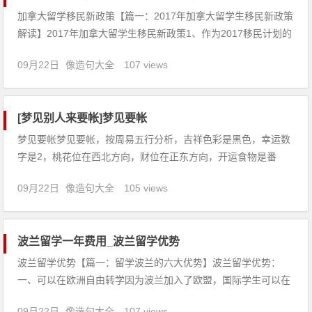
加拿大留学移民新政策【篇一：2017年加拿大留学生移民新政策
解读】2017年加拿大留学生移民新政策1、作为2017移民计划的
一部分，将父母和祖父母团聚移民的5000名额增加到10000名；
09月22日
像造句大全
107 views
2、给有兄弟姐妹在加拿大的申请人在快速通道中更多的分数；
3、把申请人小孩的年龄从19岁增加到22岁，以
[梦见别人来要帐]梦见要帐
梦见要帐梦见要帐，按周易五行分析，吉祥色彩是黑色，幸运数
字是2，桃花位在西北方向，财位在正东方向，开运食物是番
茄。【吉凶指数：93】梦见要帐：1、恋爱中的人梦见要帐，说
09月22日
像造句大全
105 views
明经过多次考验，可望成婚。2、梦见去要账，预示着你近期会
抱着学习的态度为人处事，这样令你受益匪浅，尤其是在阅读商
业方面的资
波兰留学一年费用_波兰留学优势
波兰留学优势【篇一：留学波兰的六大优势】波兰留学优势：
一、可以在欧洲自由转学因为波兰加入了欧盟，国际学生可以在
欧盟国家自由转学，学分一般是被承认的。二、学费便宜尽管不
09月22日
像造句大全
107 views