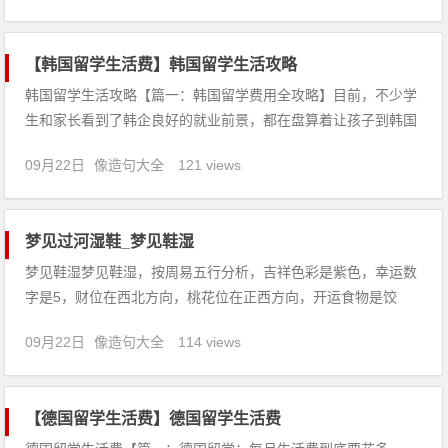
梦见自己加入警察的游行队伍，会遭到逮捕，被判为长期徒刑。
4
【韩国留学生活费】韩国留学生活攻略
韩国留学生活攻略【篇一：韩国留学费用全攻略】目前，不少学
生和家长看到了韩企良好的就业前景，都在盘算着让孩子到韩国
留学。学费：与其他留学国家相比，韩国留学的费用相对比较低
09月22日
像造句大全
121 views
廉。一般公立大学每学年学费在2万元人民币左右，私立大学为
3-4万元人民币。韩国政府为了吸引留学生，以给学校补助的形
式鼓励学校
梦见过河湿鞋_梦见鞋湿
梦见鞋湿梦见鞋湿，按周易五行分析，吉祥色彩是紫色，幸运数
字是5，财位在西北方向，桃花位在正西方向，开运食物是饺
子。【吉凶指数：81】梦见鞋湿：1、恋爱中的人梦见鞋湿，说
09月22日
像造句大全
114 views
明互相了解，即可成婚。2、本命年的人梦见鞋湿，意味着目前
困境要舒解，诸事宜守不可进，慎防小人陷害、盗失、官讼。
3、做生意
【德国留学生活费】德国留学生活费