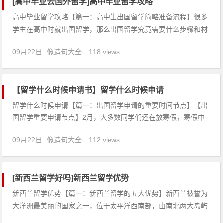
[高中毕业去国外留学]高中毕业留学攻略
高中毕业留学攻略【篇一：高中生出国留学简略准备流程】很多
学生在高中时就出国留学，那么出国留学究竟需要什么步骤和材
料？在申请留学时又该如何规划好时间选择什么方式出国留学
09月22日
像造句大全
118 views
呢？中国高中生去美国读本科应该分为如下几个步骤进行：一、
参加标准化考试去美国读本科的标准化考试包括两部分，一是
TOEFL，二
【留学什么时候申请书】留学什么时候申请
留学什么时候申请【篇一：出国留学申请的重要时间节点】【出
国留学重要申请节点】2月，大多数同学们还在放寒假，寒假中
可以做的准备活动有很多，比如准备语言考试、参加实习活动或
09月22日
像造句大全
112 views
者社会实践活动等。同学们可根据情况做出适合自己的选择。3
月-6月，申请2015年春季或者秋季入学的同学应参加想要申请院
校指定
[新西兰留学好吗]新西兰留学优势
新西兰留学优势【篇一：新西兰留学的五大优势】新西兰被誉为
大洋洲最美丽的国家之一，位于太平洋西南部，由南北两大岛屿
组成。著名的电影《魔戒》就是在这里拍摄的。新西兰不仅风景