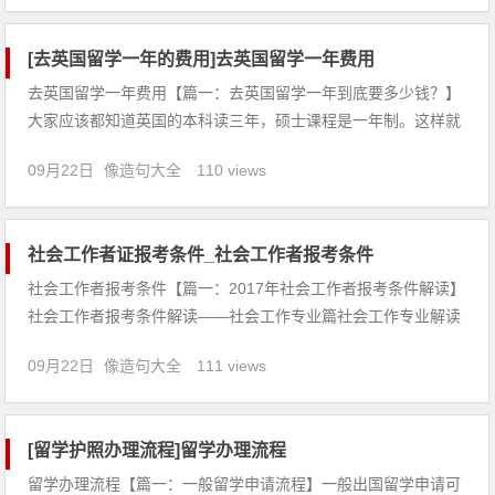
轮椅，求职运气回落，开头往往不错，对方对你的感觉也很好。
但是对机会
[去英国留学一年的费用]去英国留学一年费用
去英国留学一年费用【篇一：去英国留学一年到底要多少钱？】
大家应该都知道英国的本科读三年，硕士课程是一年制。这样就
缩短了留学生在英国的停留时间，从而降低了生活费用，因此吸
09月22日
像造句大全
110 views
引了许多学子赴英留学，同时近年来英镑汇率下降也为留学家庭
省下不少费用，然而每到一年的申请前期，留学生和家长都不免
要问一问，去英国
社会工作者证报考条件_社会工作者报考条件
社会工作者报考条件【篇一：2017年社会工作者报考条件解读】
社会工作者报考条件解读——社会工作专业篇社会工作专业解读
专业简介社会工作是一种帮助人解决与社会环境发生问题的工
09月22日
像造句大全
111 views
作。它帮助社会上的贫困者、老弱者、身心残障者和其他弱势人
群；预防和解决部分因不良互动方式而产生的
[留学护照办理流程]留学办理流程
留学办理流程【篇一：一般留学申请流程】一般出国留学申请可