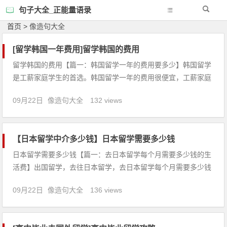
句子大全_正能量语录
首页
>
像造句大全
[留学韩国一年费用]留学韩国的费用
留学韩国的费用【篇一：韩国留学一年的费用要多少】韩国留学
是工薪家庭学生的首选。韩国留学一年的费用很便宜，工薪家庭
的学生到韩国留学通过打工和争取韩国奖学金，韩国留学一年的
09月22日
像造句大全
132 views
费用家里支付的费用就很少。韩国首尔地区根据大学不同学费也
会有所不同，选择专业也很重要。第一年费用会稍微高一点。大
概需要5、6万
【日本留学中介多少钱】日本留学需要多少钱
日本留学需要多少钱【篇一：去日本留学每个月需要多少钱的生
活费】出国留学，去往日本留学，去日本留学每个月需要多少钱
的生活费？随着知识经济的到来，越来越多的人选择到日本留
09月22日
像造句大全
136 views
学，而日本东京就是最大留学热门地区。作为世界上生活物价水
平最高的都市之一，在东京合理消费支出情况下，留学生满足基
本生活需求的每月