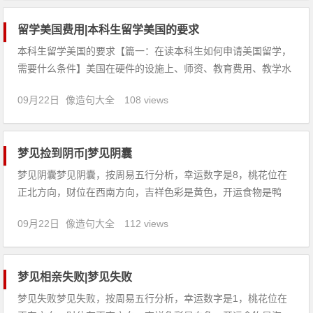
期再出发
留学美国费用|本科生留学美国的要求
本科生留学美国的要求【篇一：在读本科生如何申请美国留学，
需要什么条件】美国在硬件的设施上、师资、教育费用、教学水
平还有教学的氛围都在社会上有着不同程度上的影响。美国留学
09月22日
像造句大全
108 views
申请时间是有限制的，大家要抓紧时间申请。那么是不是这样的
申请就一定能被梦想的学校录取呢？在读本科生如何申请美国留
学，需要什么条件
梦见捡到阴币|梦见阴囊
梦见阴囊梦见阴囊，按周易五行分析，幸运数字是8，桃花位在
正北方向，财位在西南方向，吉祥色彩是黄色，开运食物是鸭
蛋。【吉凶指数：75】梦见阴囊：1、做生意的人梦见阴囊，代
09月22日
像造句大全
112 views
表阻碍很大、内部人员意见不和，经营不顺。2、恋爱中的人梦
见阴囊，说明婚姻可成，但延期迎娶，吉庆。3、出行的人梦见
阴囊，建
梦见相亲失败|梦见失败
梦见失败梦见失败，按周易五行分析，幸运数字是1，桃花位在