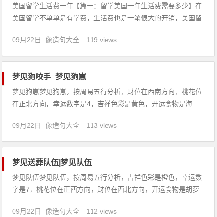
美国留学生活费一年【篇一：留学美国一年生活费需要多少】在
美国留学不单单是有学费，生活费也是一笔很大的开销，美国留
学生活费一般约为每年6000-8000美金左右。在大城市中，像纽
09月22日
像造句大全
119 views
约、波士顿、旧金山等，其生活费也会高一些，如果孩子喜欢逛
街购物或到餐厅吃饭去，其生活费很容易就加倍。一般而言，可
以把美
梦见狗咬手_梦见狗崽
梦见狗崽梦见狗崽，按周易五行分析，财位在西南方向，桃花位
在正北方向，幸运数字是4，吉祥色彩是黄色，开运食物是海
鲜。【吉凶指数：81】梦见狗崽：1、女人梦见很多狗崽子，则
09月22日
像造句大全
113 views
近期运程和顺，尊重他人的意见，就能获得大好时运。2、梦见
狗崽一直跟着我，预示着财运不错，但不可以挥霍，要注意拓展
人际关系，
梦见送葬队伍|梦见队伍
梦见队伍梦见队伍，按周易五行分析，吉祥色彩是橙色，幸运数
字是7，桃花位在正西方向，财位在西北方向，开运食物是胡萝
卜。【吉凶指数：91】梦见队伍：1、病人梦见参加迎亲队伍，
09月22日
像造句大全
112 views
病情会恶化。2、未婚男女梦见迎亲队伍，会喜结良缘。3、囚犯