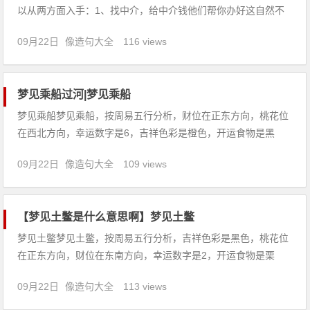
以从两方面入手：1、找中介，给中介钱他们帮你办好这自然不
用多少，但是经常会遇到某个环节准备不当等被骗。2、直接联
09月22日
像造句大全
116 views
系学校。直接找学校分为，查询网站、从网站直接申请，一般网
站都附有申请流程表。下载填写完成联系学院提交申请流程。等
待回复，收
梦见乘船过河|梦见乘船
梦见乘船梦见乘船，按周易五行分析，财位在正东方向，桃花位
在西北方向，幸运数字是6，吉祥色彩是橙色，开运食物是黑
豆。【吉凶指数：78】梦见乘船：1、求职者梦见乘船，预示着
09月22日
像造句大全
109 views
你近期的求职运势一般，太自以为是很难取胜的，建议你要调整
好心态，多些自信，最后会找到适合自己的工作。2、梦见乘船
掉河里了，
【梦见土鳖是什么意思啊】梦见土鳖
梦见土鳖梦见土鳖，按周易五行分析，吉祥色彩是黑色，桃花位
在正东方向，财位在东南方向，幸运数字是2，开运食物是栗
子。【吉凶指数：92】梦见土鳖：1、怀孕的人梦见土鳖，预示
09月22日
像造句大全
113 views
春秋占可得男，夏占得女。2、做生意的人梦见土鳖，代表有利
财运，交际应酬上宜小心。3、出行的人梦见土鳖，建议另选日