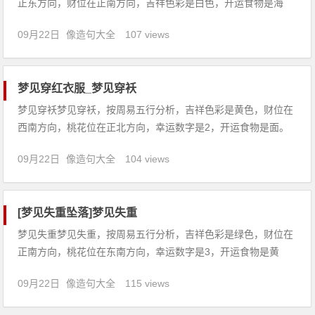
正东方向，财位在正南方向，吉祥色彩是白色，开运食物是海
带。【吉凶指数：78】梦见失败：1、商人梦到自己是个失败
09月22日
像造句大全
107 views
者，象征着损失和经营不善，如果不改善经营管理，他的企业可
能会一蹶不振。2、做生意的人梦见失败，一切顺利得财利，勿
轻信人言，小
梦见穿红衣服_梦见穿袄
梦见穿袄梦见穿袄，按周易五行分析，吉祥色彩是黄色，财位在
西南方向，桃花位在正北方向，幸运数字是2，开运食物是面。
【吉凶指数：88】梦见穿袄：1、梦见穿着花袄，预示着你近期
09月22日
像造句大全
104 views
的运势不好，因为自己的言行举止得罪他人，因此需要学会如何
改变自己的言行举止。2、学生梦见穿袄，说明学业方面的运势
将下降。
[梦见失重坠落]梦见失重
梦见失重梦见失重，按周易五行分析，吉祥色彩是绿色，财位在
正南方向，桃花位在东南方向，幸运数字是3，开运食物是黄
豆。【吉凶指数：85】梦见失重：1、本命年的人梦见失重，一
09月22日
像造句大全
115 views
切谦让可获吉祥，可望如意顺利。2、怀孕的人梦见失重，生
男，忌动土惊胎神不妙。3、做生意的人梦见失重，损失大，财