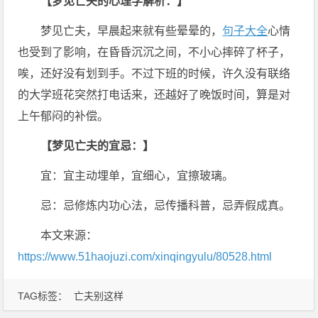
【梦见亡夫的心理学解析：】
梦见亡夫，早晨起来就有些晕晕的，
句子大全
心情
也受到了影响，在昏昏沉沉之间，不小心摔碎了杯子，
唉，还好没有划到手。不过下班的时候，许久没有联络
的大学班花突然打电话来，还越好了晚饭时间，算是对
上午郁闷的补偿。
【梦见亡夫的宜忌：】
宜：宜主动埋单，宜细心，宜擦玻璃。
忌：忌修炼内功心法，忌传播科普，忌弄假成真。
本文来源：
https://www.51haojuzi.com/xinqingyulu/80528.html
TAG标签：
亡夫别这样