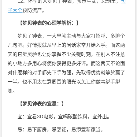
12、怀孕的人梦见了钟表，预示生女，忌动土，
句
子大全
预防流产。
【梦见钟表的心理学解析：】
梦见了钟表，一大早就主动与大家打招呼、多聊个
几句吧。好情报就从早上的闲话家常开始入手。而这两
天的直觉灵验也让你掌握不少关键时刻，在别人不注意
的小地方多用心将使你获得更多好评。而这两天不论面
对什麽样的对手都先下手为强，先取得优势就等於赢了
一半。也不用太在意周围的眼光以免让你做事绑手绑
脚。
【梦见钟表的宜忌：】
宜：宜看3D电影，宜喝碳酸饮料，宜外出。
忌：忌下厨房，忌烹饪，忌添置新家当。