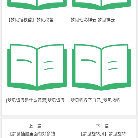
【梦见插秧苗】梦见秧苗
梦见七彩祥云|梦见祥云
[梦见请假是什么意思]梦见请假
梦见狗救了自己_梦见救狗
上一篇
下一篇
【梦见抽屉里面有好多钱】梦见抽屉
【梦见旋转风】梦见旋转