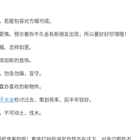
，若能包容对方婚可成。
和爱情。预示着你不久会有新朋友出现，所以要好好珍惜哦！
福、吉祥如意。
添加新的首饰。
，勿急勿躁，宜守。
置办喜欢的新物件。
子大全
检讨过去，策划将来，后半年较好。
，不可动土，伐木。
得挺臭美的呢！着装打扮的讲究自然不在话下，对身边那些不