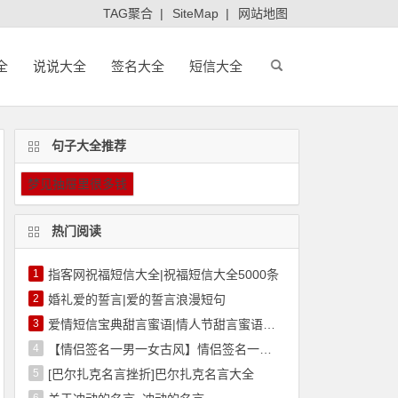
TAG聚合
|
SiteMap
|
网站地图
全
说说大全
签名大全
短信大全
句子大全推荐
梦见抽屉里很多钱
热门阅读
1
指客网祝福短信大全|祝福短信大全5000条
2
婚礼爱的誓言|爱的誓言浪漫短句
3
爱情短信宝典甜言蜜语|情人节甜言蜜语短信
4
【情侣签名一男一女古风】情侣签名一男一女
5
[巴尔扎克名言挫折]巴尔扎克名言大全