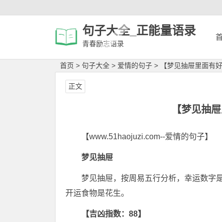
句子大全_正能量语录
青春励志语录
首页
>
句子大全
>
爱情的句子
>
【梦见抽屉里面有
正文
【梦见抽屉
【www.51haojuzi.com--爱情的句子】
梦见抽屉
梦见抽屉，按周易五行分析，幸运数字
开运食物是花生。
【吉凶指数：88】