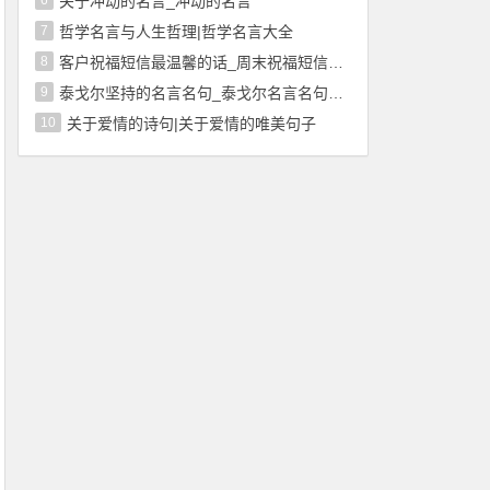
6
关于冲动的名言_冲动的名言
7
哲学名言与人生哲理|哲学名言大全
8
客户祝福短信最温馨的话_周末祝福短信最温馨的话
9
泰戈尔坚持的名言名句_泰戈尔名言名句大全
10
关于爱情的诗句|关于爱情的唯美句子