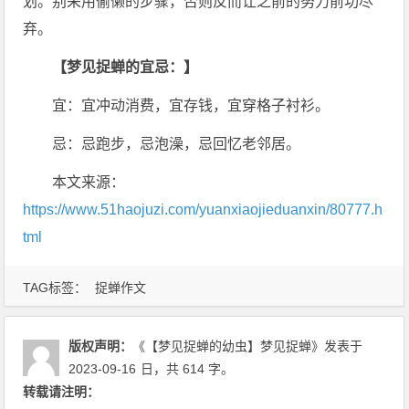
划。别采用偷懒的步骤，否则反而让之前的努力前功尽
弃。
【梦见捉蝉的宜忌：】
宜：宜冲动消费，宜存钱，宜穿格子衬衫。
忌：忌跑步，忌泡澡，忌回忆老邻居。
本文来源：
https://www.51haojuzi.com/yuanxiaojieduanxin/80777.h
tml
TAG标签：
捉蝉作文
版权声明：
《【梦见捉蝉的幼虫】梦见捉蝉》
发表于
2023-09-16
日
，共 614 字。
转载请注明：