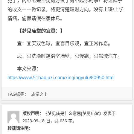
犯了，内心老是怀疑对方做了对不起你的事！将这阵子
的收支一一做记录，将更清楚理财方向。没有上班/上学
情绪，偷懒请假在家休息。
【梦见庙堂的宜忌：】
宜：宜买双色球，宜盲目乐观，宜正常作息。
忌：忌洗澡时踢浴室墙壁，忌慢跑，忌驾驶汽车。
本文来源：
https://www.51haojuzi.com/xinqingyulu/80950.html
TAG标签：
庙堂之上
版权声明：
《梦见庙是什么意思|梦见庙堂》
发表于
2023-09-18
日
，共 636 字。
转载请注明：