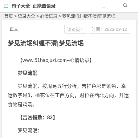
句子大全_正能量语录
首页
>
语录大全
>
心情语录
>
梦见流氓纠缠不清|梦见流氓
正文
浏览量：
时间：2023-09-12
梦见流氓纠缠不清|梦见流氓
【www.51haojuzi.com--心情语录】
梦见流氓
梦见流氓，按周易五行分析，吉祥色彩是紫色，幸
运数字是3，桃花位在正西方向，财位在西北方向，开运
食物是鸡汤。
【吉凶指数：82】
梦见流氓：