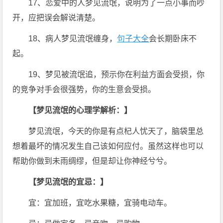
17、恋爱中的人梦见流氓，说明为了一点小事而吵
开，应把误会解说清楚。
18、病人梦见流氓缠身，
句子大全
会长期卧床不
起。
19、梦见被流氓追，预示你在利益方面会受损，你
的竞争对手会很强势，你的生意会受损。
【梦见流氓的心理学解析：】
梦见流氓，今天的你是有点杞人忧天了，脑袋里总
想着最坏的情况发生自己该如何应付。虽然这样也可以
帮助你做到未雨绸缪，但是却让你神经兮兮。
【梦见流氓的宜忌：】
宜：宜加班，宜吃水果糖，宜骑电动车。