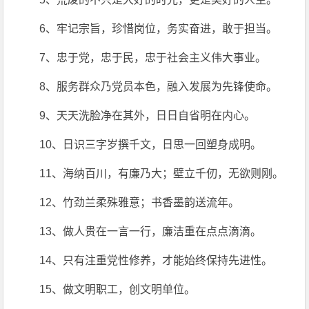
6、牢记宗旨，珍惜岗位，务实奋进，敢于担当。
7、忠于党，忠于民，忠于社会主义伟大事业。
8、服务群众乃党员本色，融入发展为先锋使命。
9、天天洗脸净在其外，日日自省明在内心。
10、日识三字岁撰千文，日思一回塑身成明。
11、海纳百川，有廉乃大；壁立千仞，无欲则刚。
12、竹劲兰柔殊雅意；书香墨韵送流年。
13、做人贵在一言一行，廉洁重在点点滴滴。
14、只有注重党性修养，才能始终保持先进性。
15、做文明职工，创文明单位。