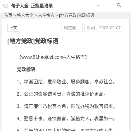
句子大全_正能量语录
首页
>
格言大全
>
人生格言
>
[地方党政]党政标语
正文
浏览量：
时间：2023-09-07
[地方党政]党政标语
【www.51haojuzi.com--人生格言】
党政标语
1、精诚团结、爱岗敬业、服务顾客、奉献社会。
2、公正的褒奖诚可贵，真诚的批评价更高。
3、清正廉洁乃税官本色，阳光办税为税官职责。
4、勤恳干事，谨慎做官，诚信为人，表里如一。
5、荒废的不只是大好的时光，更是美好的人生。