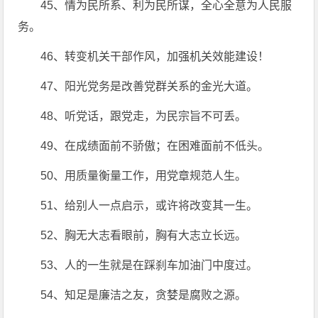
45、情为民所系、利为民所谋，全心全意为人民服
务。
46、转变机关干部作风，加强机关效能建设！
47、阳光党务是改善党群关系的金光大道。
48、听党话，跟党走，为民宗旨不可丢。
49、在成绩面前不骄傲；在困难面前不低头。
50、用质量衡量工作，用党章规范人生。
51、给别人一点启示，或许将改变其一生。
52、胸无大志看眼前，胸有大志立长远。
53、人的一生就是在踩刹车加油门中度过。
54、知足是廉洁之友，贪婪是腐败之源。