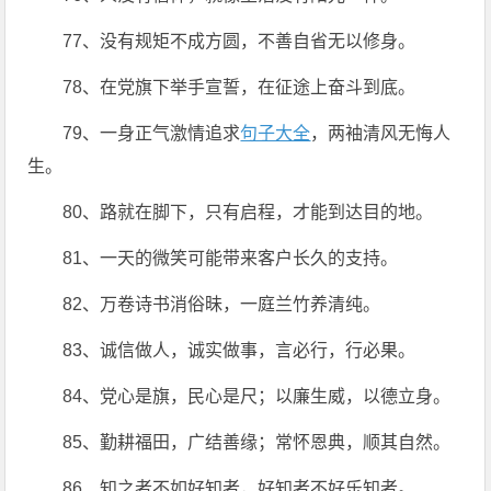
77、没有规矩不成方圆，不善自省无以修身。
78、在党旗下举手宣誓，在征途上奋斗到底。
79、一身正气激情追求
句子大全
，两袖清风无悔人
生。
80、路就在脚下，只有启程，才能到达目的地。
81、一天的微笑可能带来客户长久的支持。
82、万卷诗书消俗昧，一庭兰竹养清纯。
83、诚信做人，诚实做事，言必行，行必果。
84、党心是旗，民心是尺；以廉生威，以德立身。
85、勤耕福田，广结善缘；常怀恩典，顺其自然。
86、知之者不如好知者，好知者不好乐知者。