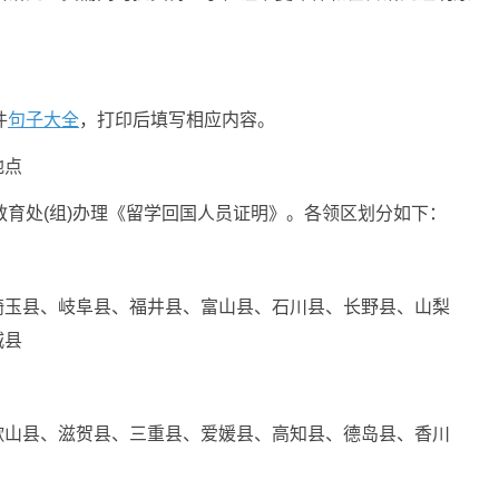
件
句子大全
，打印后填写相应内容。
地点
教育处(组)办理《留学回国人员证明》。各领区划分如下：
崎玉县、岐阜县、福井县、富山县、石川县、长野县、山梨
城县
歌山县、滋贺县、三重县、爱媛县、高知县、德岛县、香川