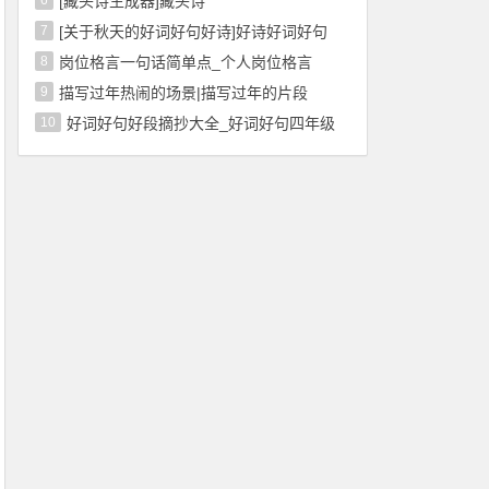
6
[藏头诗生成器]藏头诗
7
[关于秋天的好词好句好诗]好诗好词好句
8
岗位格言一句话简单点_个人岗位格言
9
描写过年热闹的场景|描写过年的片段
10
好词好句好段摘抄大全_好词好句四年级