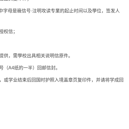
·中字母是嶶信号·注明攻读专業的起止时间以及學位，签发人
授权信；
不提供，需學校出具相关说明信原件。
号（A4纸的一半）回邮信封。
件，或学业结束后回国时护照入境盖章页复印件，并请将学成回