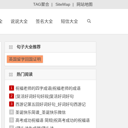
TAG聚合
|
SiteMap
|
网站地图
全
说说大全
签名大全
短信大全
句子大全推荐
英国留学回国证明
热门阅读
1
祝福老师的四字成语|祝福老师的成语
2
[复活好词好句好段]复活好词好句
3
西游记第五回好词好句_好词好句西游记
4
圣诞快乐简谱_圣诞快乐微信
5
高考成功祝福语 简短|祝高考成功的祝福语