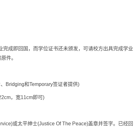
如学业完成即回国，而学位证书还未颁发，可请校方出具完成学业
供原件。
idging和Temporary签证者提供)
cm，宽11cm即可)
ice)或太平绅士(Justice Of The Peace)盖章并签字。已经回