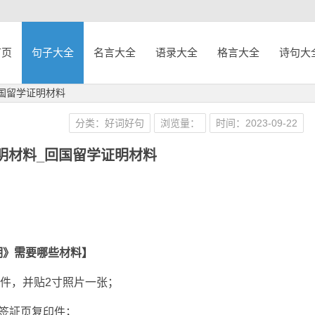
首页
句子大全
名言大全
语录大全
格言大全
诗句大
国留学证明材料
分类：好词好句
浏览量：
时间：2023-09-22
明材料_回国留学证明材料
明》需要哪些材料】
打印件，并贴2寸照片一张；
签証页复印件；