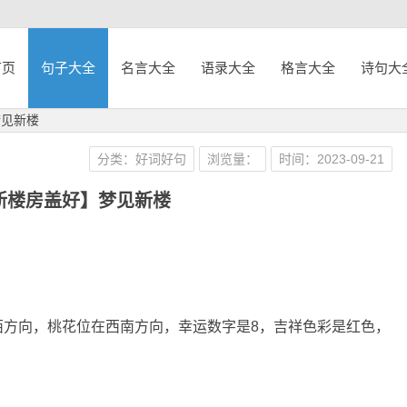
首页
句子大全
名言大全
语录大全
格言大全
诗句大
梦见新楼
分类：好词好句
浏览量：
时间：2023-09-21
新楼房盖好】梦见新楼
西方向，桃花位在西南方向，幸运数字是8，吉祥色彩是红色，