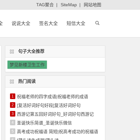
TAG聚合
|
SiteMap
|
网站地图
全
说说大全
签名大全
短信大全
句子大全推荐
梦见新楼卫生工作
热门阅读
1
祝福老师的四字成语|祝福老师的成语
2
[复活好词好句好段]复活好词好句
3
西游记第五回好词好句_好词好句西游记
4
圣诞快乐简谱_圣诞快乐微信
5
高考成功祝福语 简短|祝高考成功的祝福语