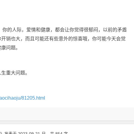
，你的人际，爱情和健康，都会让你觉得很郁闷，以前的矛盾
你开销也大，而且可能还有些意外的惊喜哦，你可能今天会觉
健康问题。
人生重大问题。
aocihaoju/81205.html
》
发表于 2023-09-21
日
，共 854 字。