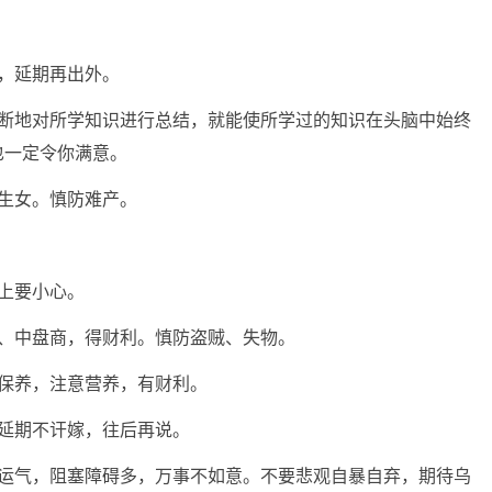
，延期再出外。
不断地对所学知识进行总结，就能使所学过的知识在头脑中始终
也一定令你满意。
生女。慎防难产。
上要小心。
介、中盘商，得财利。慎防盗贼、失物。
保养，注意营养，有财利。
延期不讦嫁，往后再说。
的运气，阻塞障碍多，万事不如意。不要悲观自暴自弃，期待乌