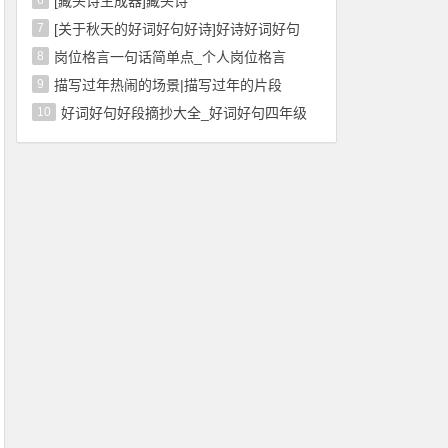
6
[藏头诗生成器]藏头诗
7
[关于秋天的好词好句好诗]好诗好词好句
8
岗位格言一句话简单点_个人岗位格言
9
描写过年热闹的场景|描写过年的片段
10
好词好句好段摘抄大全_好词好句四年级