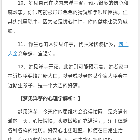
10、梦见自己在吃肉末洋芋泥，预示很多的伤心和
麻烦事。你很可能被形形色色的猜疑和争吵所困扰，但
其实纯属琐事，因为老是忧心忡忡，你的健康也受到威
胁。
11、做生意的人梦见洋芋，代表起伏波折多，
句子
大全
竞争多，宜退守。
12、梦见洋芋开花，此梦则可能预示着，梦者家中
在近期将要增加新人口，梦者或梦者的某个家人将会在
近期生孩子，是一个大吉的好梦。
【梦见洋芋的心理学解析：】
梦见洋芋，今天你的思维将会变得忙碌，是充满刺
激的一天。心情愉快，头脑敏锐而充满活力，乐于体验
各种各样的经历。好奇心也更旺盛，即使在日常生活
中，都可以收获到新的知识，对事物有新的理解。