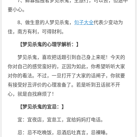
7、鳏寡孤独者梦见杀鬼，主旅行，可以去，但途中
要小心。
8、做生意的人梦见杀鬼，
句子大全
代表少变动为
佳，南方有利，可得财利。
【梦见杀鬼的心理学解析：】
梦见杀鬼，喜欢把话题引到自己身上来呢！今天的
你对自己的感觉蛮好的，正因为如此，你希望听听大家
对你的看法。不过，一旦打开了大家的话闸子，你就要
有接受好丑评价的心理准备了。若是听到丑话就不开
心，就是自找麻烦了！
【梦见杀鬼的宜忌：】
宜：宜夜店，宜怠工，宜给妈妈打电话。
忌：忌不吃晚饭，忌酒后吐真言，忌裸睡。