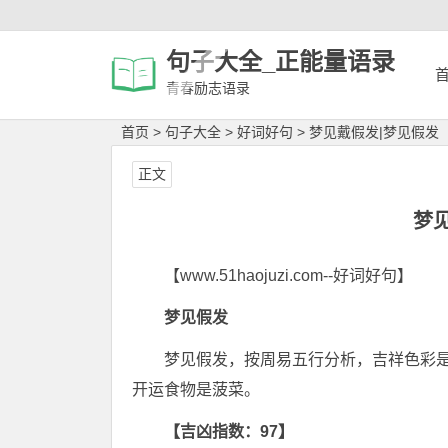
句子大全_正能量语录
青春励志语录
首页
>
句子大全
>
好词好句
>
梦见戴假发|梦见假发
正文
梦
【www.51haojuzi.com--好词好句】
梦见假发
梦见假发，按周易五行分析，吉祥色彩
开运食物是菠菜。
【吉凶指数：97】