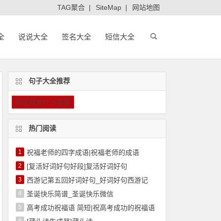
TAG聚合
|
SiteMap
|
网站地图
全
说说大全
签名大全
短信大全
句子大全推荐
梦见假发什么意思
热门阅读
1
祝福老师的四字成语|祝福老师的成语
2
[复活好词好句好段]复活好词好句
3
西游记第五回好词好句_好词好句西游记
4
圣诞快乐简谱_圣诞快乐微信
5
高考成功祝福语 简短|祝高考成功的祝福语