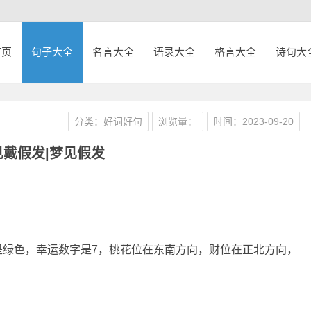
首页
句子大全
名言大全
语录大全
格言大全
诗句大
分类：好词好句
浏览量：
时间：2023-09-20
见戴假发|梦见假发
是绿色，幸运数字是7，桃花位在东南方向，财位在正北方向，