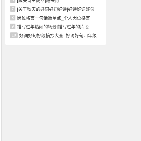
6
[藏头诗生成器]藏头诗
7
[关于秋天的好词好句好诗]好诗好词好句
8
岗位格言一句话简单点_个人岗位格言
9
描写过年热闹的场景|描写过年的片段
10
好词好句好段摘抄大全_好词好句四年级