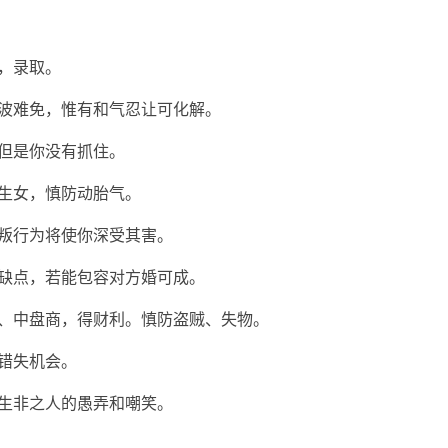
，录取。
风波难免，惟有和气忍让可化解。
但是你没有抓住。
生女，慎防动胎气。
叛行为将使你深受其害。
缺点，若能包容对方婚可成。
介、中盘商，得财利。慎防盗贼、失物。
错失机会。
生非之人的愚弄和嘲笑。