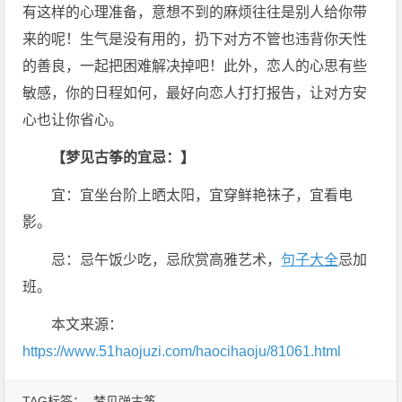
有这样的心理准备，意想不到的麻烦往往是别人给你带
来的呢！生气是没有用的，扔下对方不管也违背你天性
的善良，一起把困难解决掉吧！此外，恋人的心思有些
敏感，你的日程如何，最好向恋人打打报告，让对方安
心也让你省心。
【梦见古筝的宜忌：】
宜：宜坐台阶上晒太阳，宜穿鲜艳袜子，宜看电
影。
忌：忌午饭少吃，忌欣赏高雅艺术，
句子大全
忌加
班。
本文来源：
https://www.51haojuzi.com/haocihaoju/81061.html
TAG标签：
梦见弹古筝