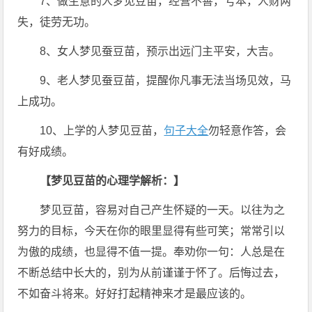
7、做生意的人梦见豆苗，经营不善，亏本，人财两
失，徒劳无功。
8、女人梦见蚕豆苗，预示出远门主平安，大吉。
9、老人梦见蚕豆苗，提醒你凡事无法当场见效，马
上成功。
10、上学的人梦见豆苗，
句子大全
勿轻意作答，会
有好成绩。
【梦见豆苗的心理学解析：】
梦见豆苗，容易对自己产生怀疑的一天。以往为之
努力的目标，今天在你的眼里显得有些可笑；常常引以
为傲的成绩，也显得不值一提。奉劝你一句：人总是在
不断总结中长大的，别为从前谨谨于怀了。后悔过去，
不如奋斗将来。好好打起精神来才是最应该的。