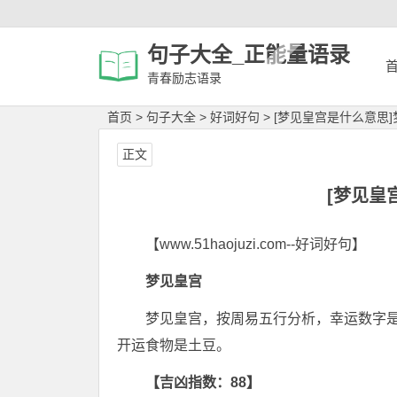
句子大全_正能量语录
青春励志语录
首页
>
句子大全
>
好词好句
>
[梦见皇宫是什么意思
正文
[梦见皇
【www.51haojuzi.com--好词好句】
梦见皇宫
梦见皇宫，按周易五行分析，幸运数字
开运食物是土豆。
【吉凶指数：88】