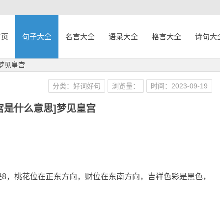
首页
句子大全
名言大全
语录大全
格言大全
诗句大
]梦见皇宫
分类：好词好句
浏览量：
时间：2023-09-19
宫是什么意思]梦见皇宫
是8，桃花位在正东方向，财位在东南方向，吉祥色彩是黑色，