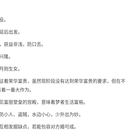
役。
延后出发。
，获益非浅，防口舌。
兴隆。
月则生女。
象征着荣华富贵，虽然现阶段没有达到荣华富贵的要求，但在不
有着一番大作为。
梦见富丽堂皇的宫殿，意味着梦者生活富裕。
提防小人、盗贼，水边小心，少外出为妙。
互相发掘缺点，若能包容对方婚可成。