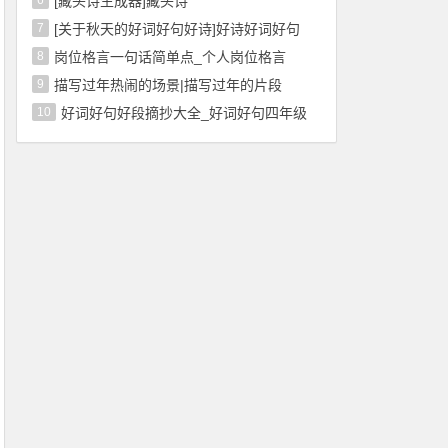
6
[藏头诗生成器]藏头诗
7
[关于秋天的好词好句好诗]好诗好词好句
8
岗位格言一句话简单点_个人岗位格言
9
描写过年热闹的场景|描写过年的片段
10
好词好句好段摘抄大全_好词好句四年级