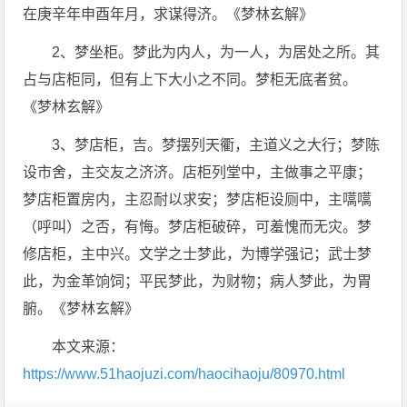
在庚辛年申酉年月，求谋得济。《梦林玄解》
2、梦坐柜。梦此为内人，为一人，为居处之所。其
占与店柜同，但有上下大小之不同。梦柜无底者贫。
《梦林玄解》
3、梦店柜，吉。梦摆列天衢，主道义之大行；梦陈
设市舍，主交友之济济。店柜列堂中，主做事之平康；
梦店柜置房内，主忍耐以求安；梦店柜设厕中，主嚆嚆
（呼叫）之否，有悔。梦店柜破碎，可羞愧而无灾。梦
修店柜，主中兴。文学之士梦此，为博学强记；武士梦
此，为金革饷饲；平民梦此，为财物；病人梦此，为胃
腑。《梦林玄解》
本文来源：
https://www.51haojuzi.com/haocihaoju/80970.html