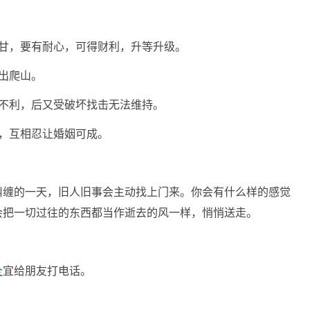
后甘，要有耐心，可得财利，升等升级。
出爬山。
营不利，后又受破坏找击无法维持。
，互相忍让婚姻可成。
纠缠的一天，旧人旧事会主动找上门来。你会有什么样的感觉
会把一切过往的东西都当作逝去的风一样，悄悄送走。
全
宜给朋友打电话。
。