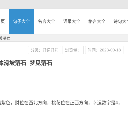
首页
句子大全
名言大全
语录大全
格言大全
诗句大
见落石
分类：好词好句
浏览量：
时间：2023-09-18
体滑坡落石_梦见落石
是紫色，财位在西北方向，桃花位在正西方向，幸运数字是4，