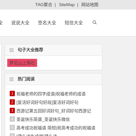
TAG聚合
|
SiteMap
|
网站地图
全
说说大全
签名大全
短信大全
句子大全推荐
梦见山上落石
热门阅读
1
祝福老师的四字成语|祝福老师的成语
2
[复活好词好句好段]复活好词好句
3
西游记第五回好词好句_好词好句西游记
4
圣诞快乐简谱_圣诞快乐微信
5
高考成功祝福语 简短|祝高考成功的祝福语