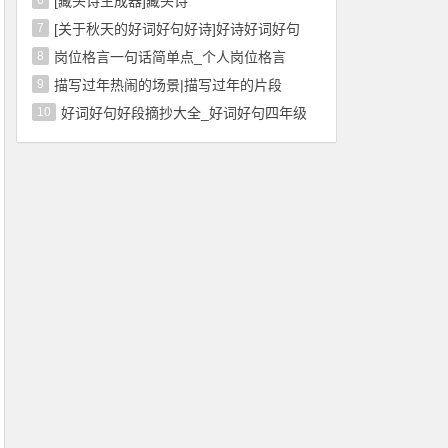
6
[藏头诗生成器]藏头诗
7
[关于秋天的好词好句好诗]好诗好词好句
8
岗位格言一句话简单点_个人岗位格言
9
描写过年热闹的场景|描写过年的片段
10
好词好句好段摘抄大全_好词好句四年级