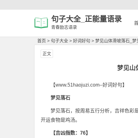
句子大全_正能量语录
青春励志语录
首页
>
句子大全
>
好词好句
>
梦见山体滑坡落石_梦
正文
梦见山
【www.51haojuzi.com--好词好句】
梦见落石
梦见落石，按周易五行分析，吉祥色彩
开运食物是鸡汤。
【吉凶指数：76】