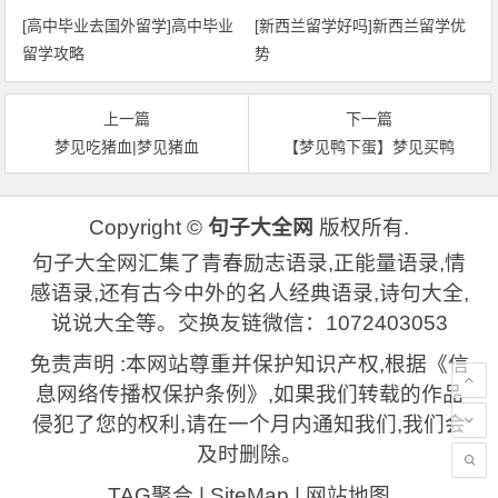
[高中毕业去国外留学]高中毕业
[新西兰留学好吗]新西兰留学优
留学攻略
势
上一篇
下一篇
梦见吃猪血|梦见猪血
【梦见鸭下蛋】梦见买鸭
Copyright ©
句子大全网
版权所有.
句子大全网汇集了青春励志语录,正能量语录,情
感语录,还有古今中外的名人经典语录,诗句大全,
说说大全等。交换友链微信：1072403053
免责声明 :本网站尊重并保护知识产权,根据《信
息网络传播权保护条例》,如果我们转载的作品
侵犯了您的权利,请在一个月内通知我们,我们会
及时删除。
TAG聚合
|
SiteMap
|
网站地图