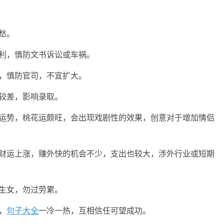
愁。
利，慎防文书诉讼或车祸。
，慎防官司，不宜扩大。
较差，影响录取。
情运势，桃花运颇旺，会出现戏剧性的效果，创意对于增加情侣
，财运上涨，赚外快的机会不少，支出也较大，涉外行业或短期
生女，勿过劳累。
，
句子大全
一冷一热，互相信任可望成功。