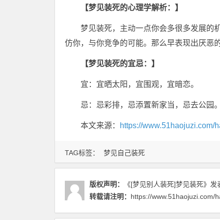
【梦见装死的心理学解析：】
梦见装死，主动一点你会多很多发展的
仿你，与你竞争的可能。那么早表现出厌恶
【梦见装死的宜忌：】
宜：宜晒太阳，宜围观，宜暗恋。
忌：忌彩排，忌添置新家当，忌去公园
本文来源：
https://www.51haojuzi.com/h
TAG标签：
梦见自己装死
版权声明：
《[梦见别人装死]梦见装死》
发表
转载请注明：
https://www.51haojuzi.com/h