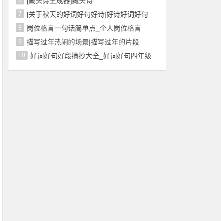
6
[藏头诗生成器]藏头诗
7
[关于秋天的好词好句好诗]好诗好词好句
8
岗位格言一句话简单点_个人岗位格言
9
描写过年热闹的场景|描写过年的片段
10
好词好句好段摘抄大全_好词好句四年级