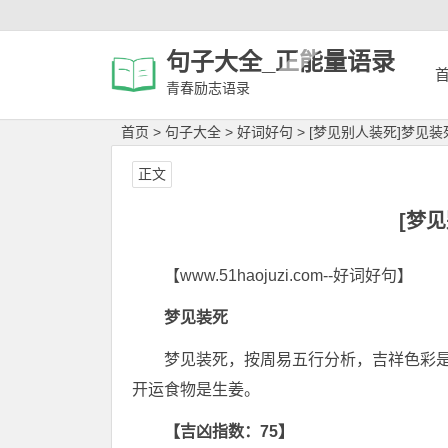
句子大全_正能量语录
青春励志语录
首页
>
句子大全
>
好词好句
>
[梦见别人装死]梦见装
正文
[梦
【www.51haojuzi.com--好词好句】
梦见装死
梦见装死，按周易五行分析，吉祥色彩
开运食物是生姜。
【吉凶指数：75】