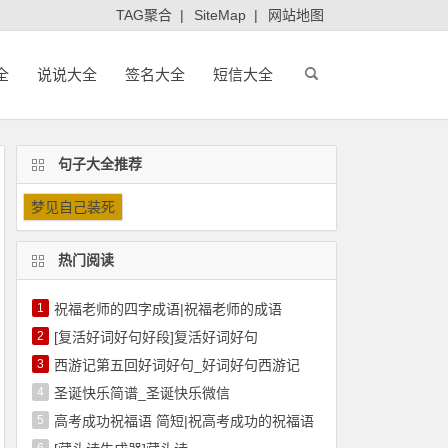
TAG聚合
|
SiteMap
|
网站地图
全
说说大全
签名大全
短信大全
句子大全推荐
梦见自己装死
热门阅读
1
祝福老师的四字成语|祝福老师的成语
2
[复活好词好句好段]复活好词好句
3
西游记第五回好词好句_好词好句西游记
4
圣诞快乐简谱_圣诞快乐微信
5
高考成功祝福语 简短|祝高考成功的祝福语