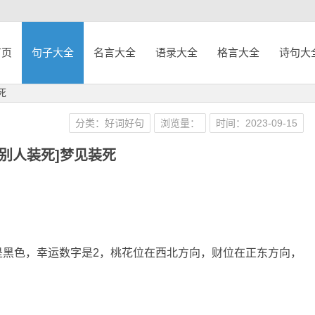
首页
句子大全
名言大全
语录大全
格言大全
诗句大
死
分类：好词好句
浏览量：
时间：2023-09-15
见别人装死]梦见装死
是黑色，幸运数字是2，桃花位在西北方向，财位在正东方向，