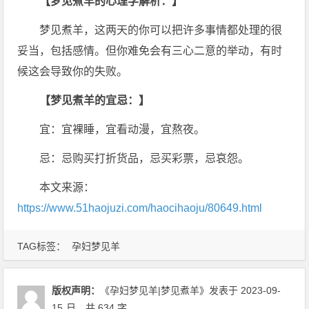
【梦见煮羊的心理学解析：】
梦见煮羊，这两天的你可以把许多事情都处理的很
妥当，包括感情。但你难免会有三心二意的举动，有时
候这会导致你的失败。
【梦见煮羊的宜忌：】
宜：宜裸睡，宜看动漫，宜熬夜。
忌：忌购买打折货品，忌买彩票，忌哀怨。
本文来源：
https://www.51haojuzi.com/haocihaoju/80649.html
TAG标签：
孕妇梦见羊
版权声明：
《孕妇梦见羊|梦见煮羊》
发表于 2023-09-
15
日
，共 634 字。