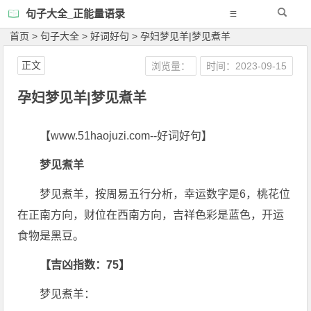
句子大全_正能量语录
首页
>
句子大全
>
好词好句
>
孕妇梦见羊|梦见煮羊
正文
浏览量：
时间：2023-09-15
孕妇梦见羊|梦见煮羊
【www.51haojuzi.com--好词好句】
梦见煮羊
梦见煮羊，按周易五行分析，幸运数字是6，桃花位
在正南方向，财位在西南方向，吉祥色彩是蓝色，开运
食物是黑豆。
【吉凶指数：75】
梦见煮羊：