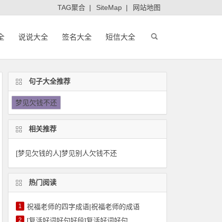
TAG聚合
|
SiteMap
|
网站地图
全
说说大全
签名大全
短信大全
句子大全推荐
梦见欠钱不还
相关推荐
[梦见欠钱的人]梦见别人欠钱不还
热门阅读
1
祝福老师的四字成语|祝福老师的成语
2
[复活好词好句好段]复活好词好句