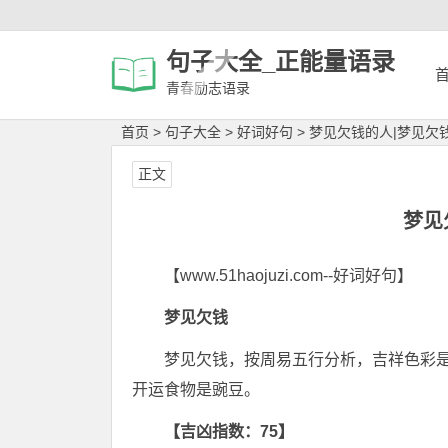
句子大全_正能量语录
青春励志语录
首页
>
句子大全
>
好词好句
>
梦见欠钱的人|梦见欠
正文
梦见
【www.51haojuzi.com--好词好句】
梦见欠钱
梦见欠钱，按周易五行分析，吉祥色彩
开运食物是豌豆。
【吉凶指数：75】