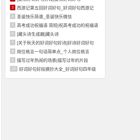
3
西游记第五回好词好句_好词好句西游记
4
圣诞快乐简谱_圣诞快乐微信
5
高考成功祝福语 简短|祝高考成功的祝福语
6
[藏头诗生成器]藏头诗
7
[关于秋天的好词好句好诗]好诗好词好句
8
岗位格言一句话简单点_个人岗位格言
9
描写过年热闹的场景|描写过年的片段
10
好词好句好段摘抄大全_好词好句四年级