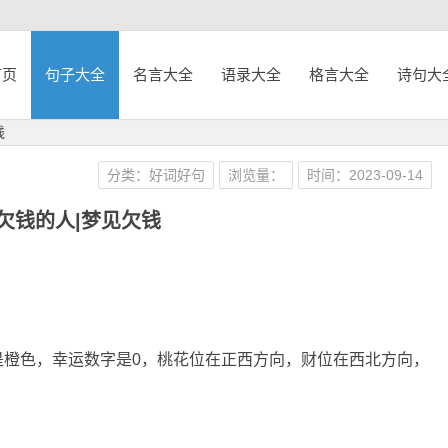
首页
句子大全
名言大全
语录大全
格言大全
诗句大
钱
分类：好词好句
浏览量：
时间：2023-09-14
欠钱的人|梦见欠钱
是橙色，幸运数字是0，桃花位在正西方向，财位在西北方向，