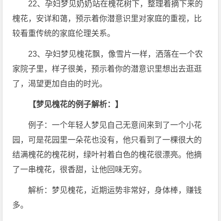
22、孕妇梦见奶奶站在槐花树下，整理着摘下来的
槐花，安详和蔼，预示着你潜意识里对家庭的重视，比
较看重传统的家庭伦理关系。
23、孕妇梦见槐花飘，像雪片一样，洒落在一个农
家院子里，样子很美，预示着你的潜意识里想出去逛逛
了，渴望更加自由的时光。
【梦见槐花的例子解析：】
例子：一个年轻人梦见自己无意间来到了一个小花
园，可是花园里一朵花也没有，他只看到了一棵很大的
结满槐花的槐花树，绿叶衬着白色的槐花很漂亮。他摘
了一串槐花，很香甜，让他回味无穷。
解析：梦见槐花，近期运势非常好，身体棒，赚钱
多。