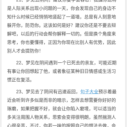
是人际关系出现小问题的一天，你会发现自己的身边不
知什么时候已经悄悄地竖起了一道墙，总是有人刻意地
躲开你，防范你。这该如何是好？建议你还是不要去辩
解吧，以后的行动会帮你解释一切的。但是换个角度来
思考，你也要懂得，正因为你现在比别人有优势，因此
别人才会提防你！
22、梦见在阴间遇到一个已死去的亲友，可能近期
有事让你回想起了他，或者象征某种旧日情感或生活习
惯正在复活。
23、梦见去了阴间有迅速返回，
句子大全
预示着最
近会听到许多似是而非的暗示，怎样去想需要你好好的
琢磨，如果把握不好，就会让你陷入窘境，可以适当的
多关注周围人物关系，思索会变得很明朗，虽然揣测人
心很辛苦，不过，你若一味的按照自己的想法去做，会