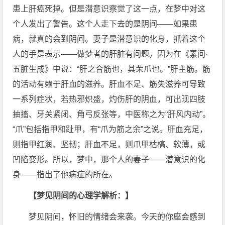
患上肝癌死掉。但是潜意识察觉了这一点，在梦中对这
个人发出了警告。这个人走下去的是阴间——如果患
病，就真的会到阴间。妻子是潜意识的化身，抓着这个
人的手是表示——做梦者的肝脏有问题。因为在《素问·
五脏生成》中说：“肝之合筋也，其荣爪也。”肝主筋。筋
的活动有赖于肝血的滋养。肝血不足、筋失滋养可导致
一系列症状，若热邪炽盛，灼伤肝的阴血，可出现四肢
抽搐、牙关紧闭、角弓反张等，中医称之为“肝风内动”。
“爪”包括指甲和趾甲，有“爪为筋之余”之说。肝血充足，
则指甲红润、坚韧；肝血不足，则爪甲枯槁、软薄，或
凹陷变形。所以，梦中，那个人的妻子——潜意识的化
身——指出了他病症的所在。
【梦见阴间的心理学解析：】
梦见阴间，怀旧的情绪会来袭。今天的你座会感到