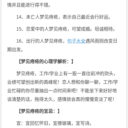
情并且能进行得不错。
14、未亡人梦见痔疮，表示自己最近会行好运。
15、恋爱中的人梦见痔疮，可望成婚。坦诚相待。
16、出行的人梦见痔疮，
句子大全
遇风雨则改变日
期出发。
【梦见痔疮的心理学解析：】
梦见痔疮，工作/学业上有一股一直往前冲的劲头，
业绩可望创出新的高峰呢！恋人想和你聊一聊，工作/学
业忙碌的你尽量抽出一点时间来吧！不能坐下来好好地
谈清楚的话，拖得太久，感情就会真的慢慢变淡了呢！
【梦见痔疮的宜忌：】
宜：宜回忆怀旧，宜擦玻璃，宜写诗。