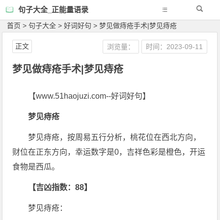
句子大全_正能量语录
首页
>
句子大全
>
好词好句
>
梦见做痔疮手术|梦见痔疮
正文
浏览量：
时间：2023-09-11
梦见做痔疮手术|梦见痔疮
【www.51haojuzi.com--好词好句】
梦见痔疮
梦见痔疮，按周易五行分析，桃花位在西北方向，
财位在正东方向，幸运数字是0，吉祥色彩是橙色，开运
食物是西瓜。
【吉凶指数：88】
梦见痔疮：