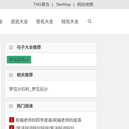
TAG聚合
|
SiteMap
|
网站地图
全
说说大全
签名大全
短信大全
句子大全推荐
梦见刮风沙
相关推荐
梦见沙石料_梦见玩沙
热门阅读
1
祝福老师的四字成语|祝福老师的成语
2
[复活好词好句好段]复活好词好句