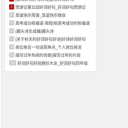
3
西游记第五回好词好句_好词好句西游记
4
圣诞快乐简谱_圣诞快乐微信
5
高考成功祝福语 简短|祝高考成功的祝福语
6
[藏头诗生成器]藏头诗
7
[关于秋天的好词好句好诗]好诗好词好句
8
岗位格言一句话简单点_个人岗位格言
9
描写过年热闹的场景|描写过年的片段
10
好词好句好段摘抄大全_好词好句四年级