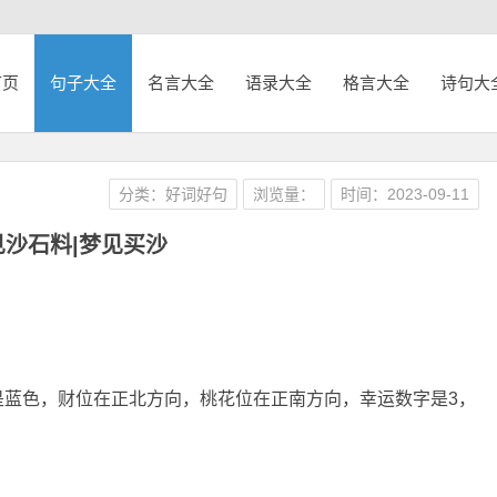
首页
句子大全
名言大全
语录大全
格言大全
诗句大
分类：好词好句
浏览量：
时间：2023-09-11
见沙石料|梦见买沙
是蓝色，财位在正北方向，桃花位在正南方向，幸运数字是3，