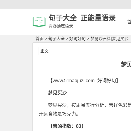
句子大全_正能量语录
青春励志语录
首页
>
句子大全
>
好词好句
>
梦见沙石料|梦见买沙
正文
梦
【www.51haojuzi.com--好词好句】
梦见买沙
梦见买沙，按周易五行分析，吉祥色彩
开运食物是巧克力。
【吉凶指数：83】