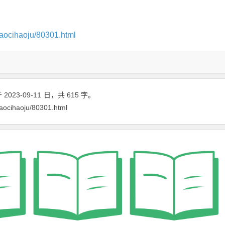
aocihaoju/80301.html
2023-09-11
日
，共 615 字。
aocihaoju/80301.html