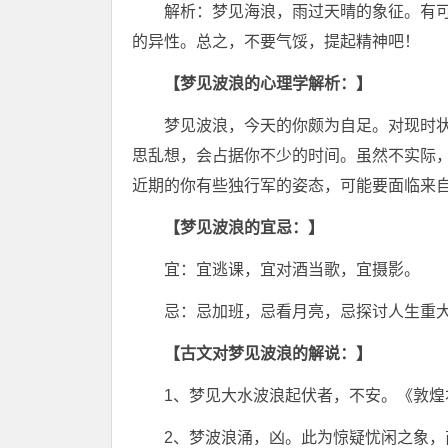
解析：梦见海浪，雨过天晴的象征。有
的异性。总之，不要气馁，提起精神吧！
【梦见波浪的心理学解析：】
梦见波浪，今天的你颇为自足。对现时
思乱想，会占据你不少的时间。虽然不实际
近期的你有些独行军的姿态，可能要面临来
【梦见波浪的宜忌：】
宜：宜逃课，宜对酒当歌，宜摄影。
忌：忌加班，忌看月亮，忌探讨人生重
【古文对梦见波浪的解说：】
1、梦见大水波浪起伏者，不安。《敦煌
2、梦波浪涌，凶。此为惊疑忧闲之象