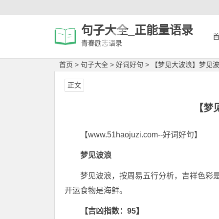
句子大全_正能量语录
青春励志语录
首页
>
句子大全
>
好词好句
>
【梦见大波浪】梦见
正文
【梦
【www.51haojuzi.com--好词好句】
梦见波浪
梦见波浪，按周易五行分析，吉祥色彩
开运食物是海鲜。
【吉凶指数：95】