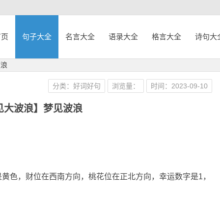
首页
句子大全
名言大全
语录大全
格言大全
诗句大
波浪
分类：好词好句
浏览量：
时间：2023-09-10
见大波浪】梦见波浪
是黄色，财位在西南方向，桃花位在正北方向，幸运数字是1，