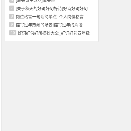
6
[藏头诗生成器]藏头诗
7
[关于秋天的好词好句好诗]好诗好词好句
8
岗位格言一句话简单点_个人岗位格言
9
描写过年热闹的场景|描写过年的片段
10
好词好句好段摘抄大全_好词好句四年级