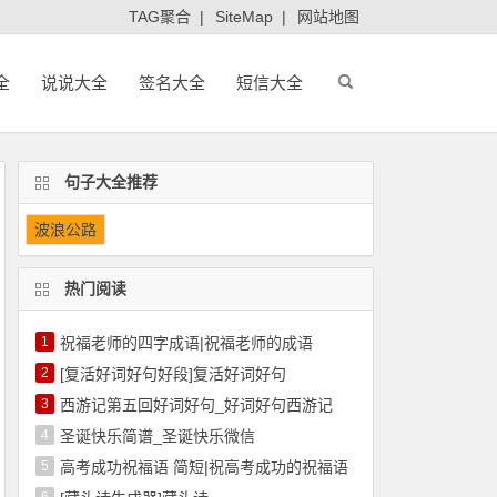
TAG聚合
|
SiteMap
|
网站地图
全
说说大全
签名大全
短信大全
句子大全推荐
波浪公路
热门阅读
1
祝福老师的四字成语|祝福老师的成语
2
[复活好词好句好段]复活好词好句
3
西游记第五回好词好句_好词好句西游记
4
圣诞快乐简谱_圣诞快乐微信
5
高考成功祝福语 简短|祝高考成功的祝福语