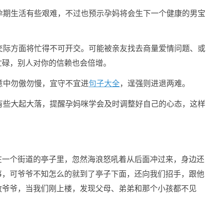
孕期生活有些艰难，不过也预示孕妈将会生下一个健康的男宝
交际方面将忙得不可开交。可能被亲友找去商量爱情问题、或
忙碌，别人对你的信赖也会倍增。
意中勿傲勿慢，宜守不宜进
句子大全
，逞强则进退两难。
有些大起大落，提醒孕妈咪学会及时调整好自己的心态，这样
在一个街道的亭子里，忽然海浪怒吼着从后面冲过来，身边还
事，可爷爷不知怎么的就到了亭子下面，还向我们招手，跟他
救爷爷，当我们刚上楼，发现父母、弟弟和那个小孩都不见