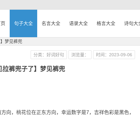
首页
句子大全
名言大全
语录大全
格言大全
诗句大
了】梦见裤兜
分类：好词好句
浏览量：
时间：2023-09-06
见拉裤兜子了】梦见裤兜
南方向，桃花位在正东方向，幸运数字是7，吉祥色彩是黑色，