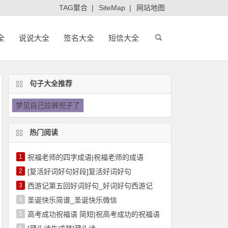
TAG聚合
|
SiteMap
|
网站地图
全
说说大全
签名大全
短信大全
句子大全推荐
梦见自己拉裤兜子了
热门阅读
1
祝福老师的四字成语|祝福老师的成语
2
[复活好词好句好段]复活好词好句
3
西游记第五回好词好句_好词好句西游记
4
圣诞快乐简谱_圣诞快乐微信
5
高考成功祝福语 简短|祝高考成功的祝福语