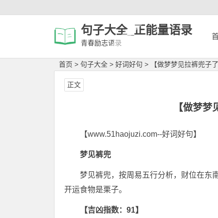
句子大全_正能量语录
青春励志语录
首页
>
句子大全
>
好词好句
>
【做梦梦见拉裤兜子
正文
【做梦梦
【www.51haojuzi.com--好词好句】
梦见裤兜
梦见裤兜，按周易五行分析，财位在东
开运食物是栗子。
【吉凶指数：91】