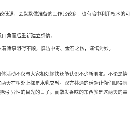
比较低调，会默默做准备的工作比较多，也有暗中利用权术的可
段口角而后重新建立感情。
味着诸事阻碍不顺，慎防中毒、金石之伤，谨慎为妙。
团体活动不仅与大家相处愉快还能认识不少新朋友。不论是情
这两天在相处上都是水乳交融。双方共通的话题让你们聊得忘
能吸引异性的目光的日子。而散发香味的东西就是这两天的幸