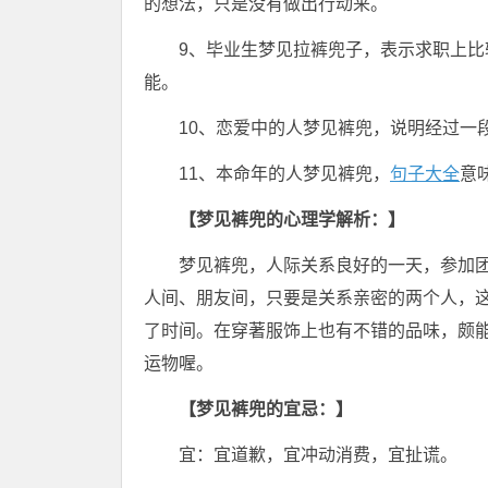
的想法，只是没有做出行动来。
9、毕业生梦见拉裤兜子，表示求职上
能。
10、恋爱中的人梦见裤兜，说明经过一
11、本命年的人梦见裤兜，
句子大全
意
【梦见裤兜的心理学解析：】
梦见裤兜，人际关系良好的一天，参加
人间、朋友间，只要是关系亲密的两个人，
了时间。在穿著服饰上也有不错的品味，颇
运物喔。
【梦见裤兜的宜忌：】
宜：宜道歉，宜冲动消费，宜扯谎。