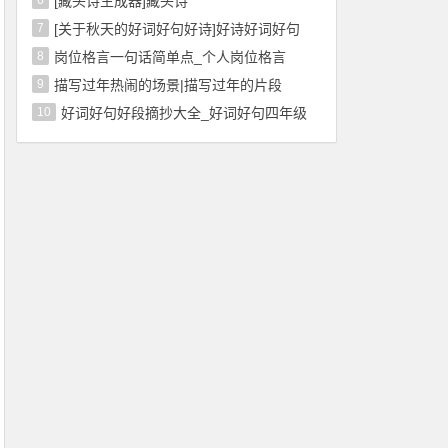
6
[藏头诗生成器]藏头诗
7
[关于秋天的好词好句好诗]好诗好词好句
8
岗位格言一句话简单点_个人岗位格言
9
描写过年热闹的场景|描写过年的片段
10
好词好句好段摘抄大全_好词好句四年级